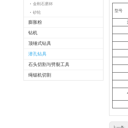
金刚石磨杯
型号
砂轮
膨胀粉
钻机
顶锤式钻具
潜孔钻具
石头切割与劈裂工具
绳锯机切割
上一条: