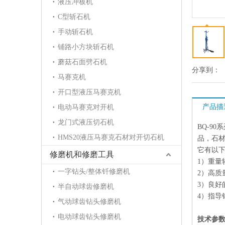
液压冲板机
C型斩石机
手动斩石机
铺路小方块斩石机
蘑菇石面劈石机
分享到：
马赛克机
开口型液压马赛克机
产品描
电动马赛克对开机
龙门式液压切石机
BQ-9
HMS20液压马赛克石材对开切石机
品，石
它有以
修磨机和修磨工具
1）重量
一字钻头/整体钎修磨机
2）高质
3）良好
半自动球齿修磨机
4）指导
气动球齿钻头修磨机
电动球齿钻头修磨机
技术参