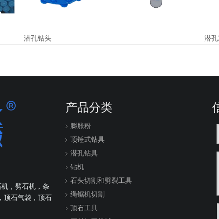
潜孔钻头
潜孔
产品分类
膨胀粉
顶锤式钻具
潜孔钻具
钻机
石头切割和劈裂工具
石机，劈石机，条
绳锯机切割
，顶石气袋，顶石
顶石工具