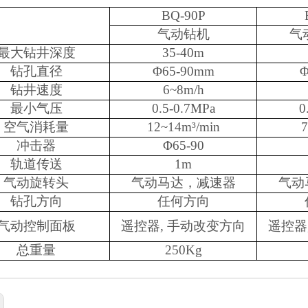
BQ-90P
气动钻机
气
最大钻井深度
35-40m
钻孔直径
Φ65-90mm
Φ
钻井速度
6~8m/h
最小气压
0.5-0.7MPa
0
空气消耗量
12~14m³/min
7
冲击器
Φ65-90
轨道传送
1m
气动旋转头
气动马达，减速器
气动
钻孔方向
任何方向
气动控制面板
遥控器, 手动改变方向
遥控器
总重量
250Kg