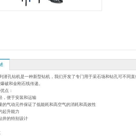
述
0系列潜孔钻机是一种新型钻机，我们开发了专门用于采石场和钻孔可不同
材爆破和金刚石线传递。
下优点：
轻，便于安装和运输
量的气动元件保证了低能耗和高空气的消耗和高效性
的起升能力
钻井的特别设计
数