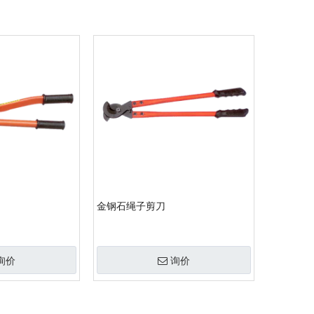
金钢石绳子剪刀
询价
询价