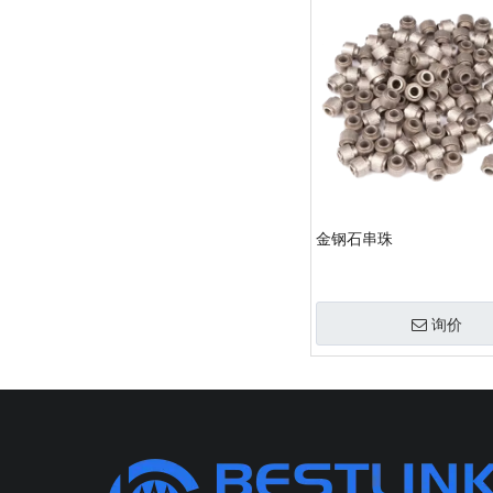
金钢石串珠
询价