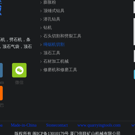
膨胀粉
顶锤式钻具
潜孔钻具
钻机
石头切割和劈裂工具
石机，劈石机，条
绳锯机切割
，顶石气袋，顶石
顶石工具
石材加工机械
修磨机和修磨工具
ram
微信
巴
ba
Made-in-China
Stonecontact
www.quarryingtools.com
w
版权所有 闽ICP备13010179号 厦门倍联矿山机械有限公司