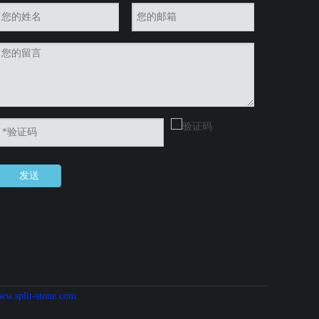
发送
ww.split-stone.com