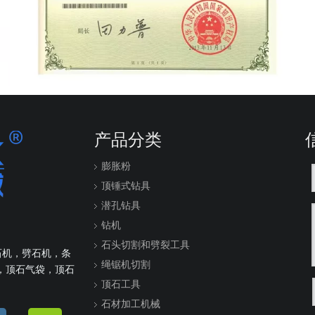
产品分类
膨胀粉
顶锤式钻具
潜孔钻具
钻机
石头切割和劈裂工具
石机，劈石机，条
绳锯机切割
，顶石气袋，顶石
顶石工具
石材加工机械