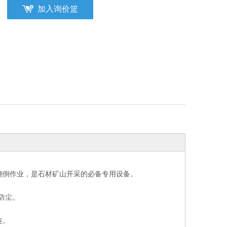
加入询价篮
翻倒作业，是石材矿山开采的必备专用设备。
防尘。
连。