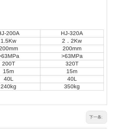
HJ
-200A
HJ
-320A
1.5Kw
2
．
2Kw
200mm
200mm
>63MPa
>63MPa
200T
320T
15m
15m
40L
40L
240kg
350kg
下一条: