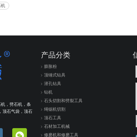
石机
产品分类
膨胀粉
顶锤式钻具
潜孔钻具
钻机
石头切割和劈裂工具
石机，劈石机，条
绳锯机切割
，顶石气袋，顶石
顶石工具
石材加工机械
修磨机和修磨工具