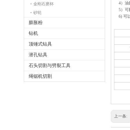
4）油
金刚石磨杯
5）可配
砂轮
6) 可
膨胀粉
钻机
顶锤式钻具
潜孔钻具
石头切割与劈裂工具
绳锯机切割
上一条: