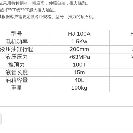
缸采用特种钢材，精度高，伸缩自如，推力强劲。
用250T或320T超大推力油缸。
以根据客户需要定做各种规格、型号、推力的顶石机。
型号
HJ-100A
电机功率
1.5Kw
液压油缸行程
200mm
液压压力
>63MPa
推顶力
100T
液管长度
15m
油箱容量
40L
重量
190kg