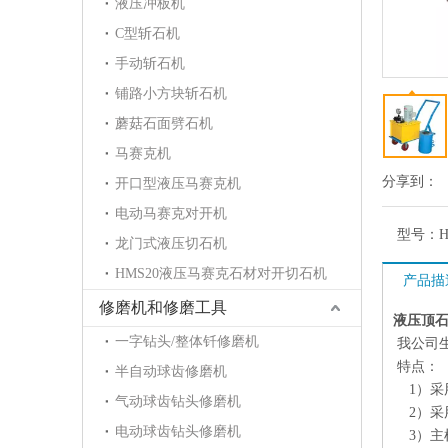
液压冲板机
C型斩石机
手动斩石机
铺路小方块斩石机
蘑菇石面劈石机
马赛克机
分享到：
开口型液压马赛克机
电动马赛克对开机
型号：
龙门式液压切石机
HMS20液压马赛克石材对开切石机
产品描
修磨机和修磨工具
液压顶
一字钻头/整体钎修磨机
我公司
特点：
半自动球齿修磨机
1）采
气动球齿钻头修磨机
2）采
电动球齿钻头修磨机
3）主机