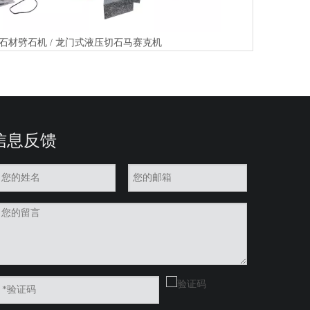
石材劈石机 / 龙门式液压切石马赛克机
信息反馈