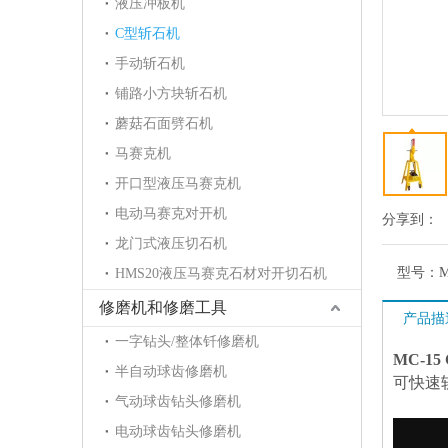
液压冲板机
C型斩石机
手动斩石机
铺路小方块斩石机
蘑菇石面劈石机
马赛克机
开口型液压马赛克机
电动马赛克对开机
分享到：
龙门式液压切石机
型号：
HMS20液压马赛克石材对开切石机
修磨机和修磨工具
产品描
一字钻头/整体钎修磨机
MC-1
半自动球齿修磨机
可快速
气动球齿钻头修磨机
电动球齿钻头修磨机