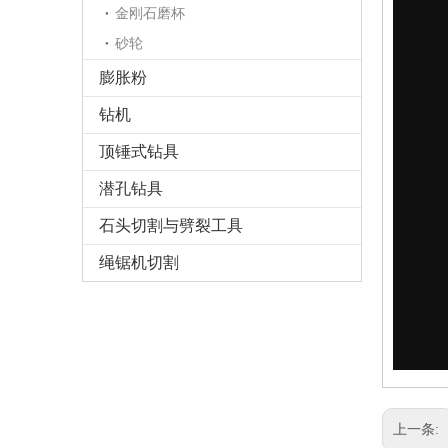
金刚石磨杯
砂轮
膨胀粉
钻机
顶锤式钻具
潜孔钻具
石头切割与劈裂工具
绳锯机切割
上一条: