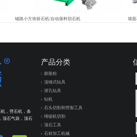
铺路小方块斩石机/自动落料切石机
墙面
产品分类
膨胀粉
顶锤式钻具
潜孔钻具
钻机
石头切割和劈裂工具
石机，劈石机，条
绳锯机切割
，顶石气袋，顶石
顶石工具
石材加工机械