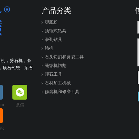
产品分类
膨胀粉
顶锤式钻具
潜孔钻具
钻机
石头切割和劈裂工具
石机，劈石机，条
绳锯机切割
，顶石气袋，顶石
顶石工具
石材加工机械
修磨机和修磨工具
ram
微信
巴