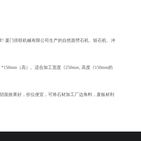
章! 厦门倍联机械有限公司生产的自然面劈石机、斩石机、冲
150mm（高）。适合加工宽度《250mm, 高度《150mm的
切面效果好，价位便宜，可将石材加工厂边角料，废板材利