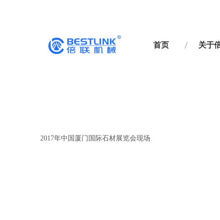
首页
关于
["wechat","weibo","qzone","douban","email"]
2017年中国厦门国际石材展览会现场