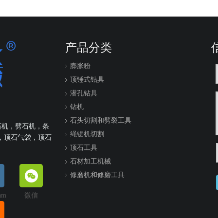
产品分类
膨胀粉
顶锤式钻具
潜孔钻具
钻机
石头切割和劈裂工具
石机，劈石机，条
绳锯机切割
，顶石气袋，顶石
顶石工具
石材加工机械
修磨机和修磨工具
ram
微信